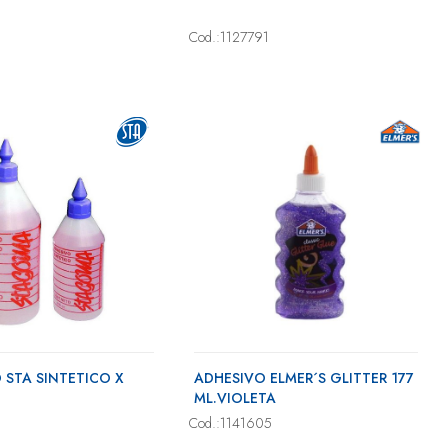
Cod.:1127791
 STA SINTETICO X
ADHESIVO ELMER´S GLITTER 177
ML.VIOLETA
Cod.:1141605