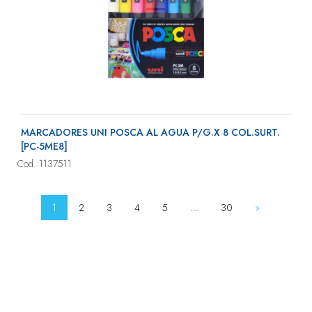
MARCADORES UNI POSCA AL AGUA P/G.X 8 COL.SURT.
[PC-5ME8]
Cod.:1137511
1
2
3
4
5
...
30
»