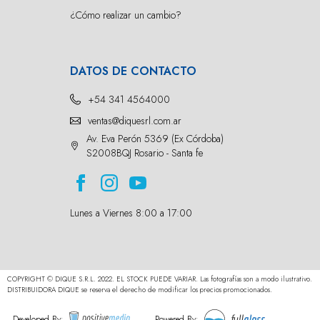
¿Cómo realizar un cambio?
DATOS DE CONTACTO
+54 341 4564000
ventas@diquesrl.com.ar
Av. Eva Perón 5369 (Ex Córdoba)
S2008BQJ Rosario - Santa fe
Lunes a Viernes 8:00 a 17:00
COPYRIGHT © DIQUE S.R.L. 2022. EL STOCK PUEDE VARIAR. Las fotografías son a modo ilustrativo.
DISTRIBUIDORA DIQUE se reserva el derecho de modificar los precios promocionados.
Developed By:
Powered By: