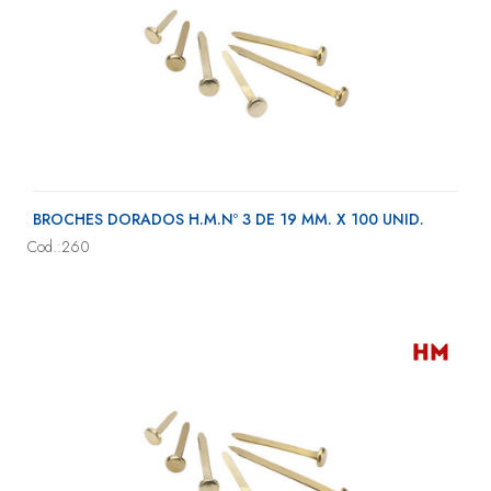
BROCHES DORADOS H.M.Nº 3 DE 19 MM. X 100 UNID.
Cod.:260