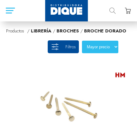
Productos /
LIBRERÍA
/
BROCHES
/
BROCHE DORADO
Filtros