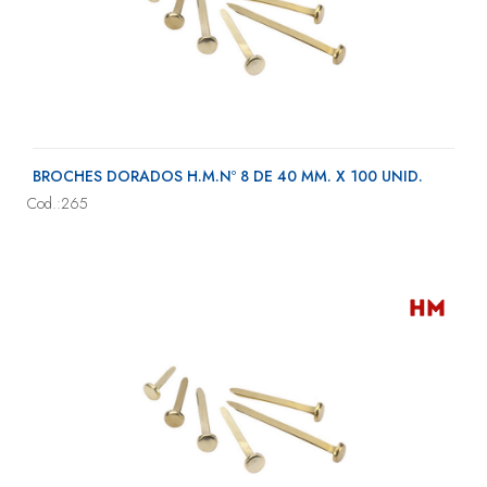
BROCHES DORADOS H.M.Nº 8 DE 40 MM. X 100 UNID.
Cod.:265