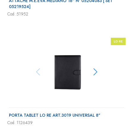
ATTACHE M.E.EVA MEDIANO 16" Nº 05204083 [ SET
05219524]
Cod.:51952
LO RE
PORTA TABLET LO RE ART.3019 UNIVERSAL 8"
Cod.:1126439