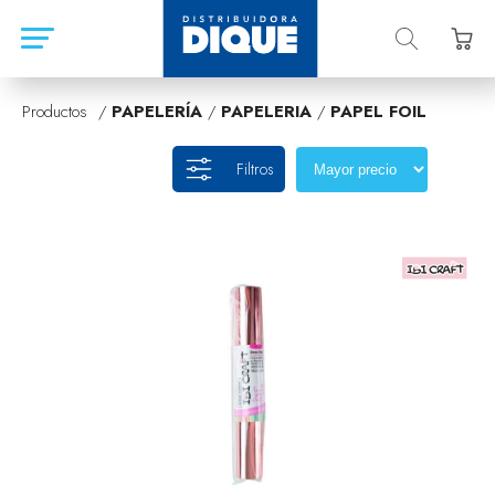
Productos /
PAPELERÍA
/
PAPELERIA
/
PAPEL FOIL
Filtros