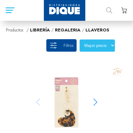
Productos /
LIBRERÍA
/
REGALERIA
/
LLAVEROS
Filtros