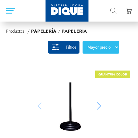
Productos /
PAPELERÍA
/
PAPELERIA
Filtros
QUANTUM COLOR