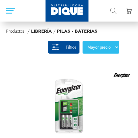
Productos /
LIBRERÍA
/
PILAS - BATERIAS
Filtros