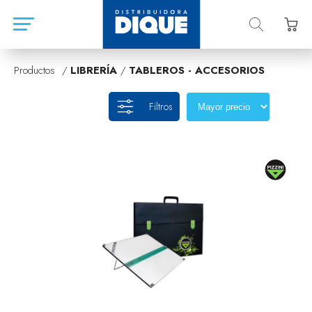
Productos /
LIBRERÍA
/
TABLEROS - ACCESORIOS
Filtros