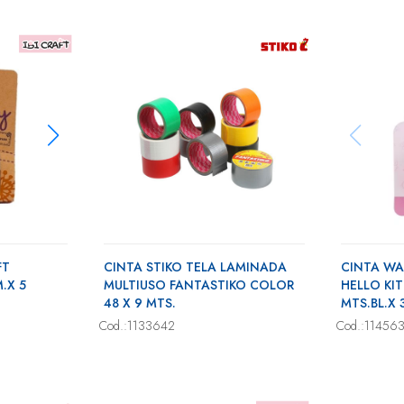
FT
CINTA STIKO TELA LAMINADA
CINTA W
.X 5
MULTIUSO FANTASTIKO COLOR
HELLO KIT
48 X 9 MTS.
MTS.BL.X 
Cod.:1133642
Cod.:11456