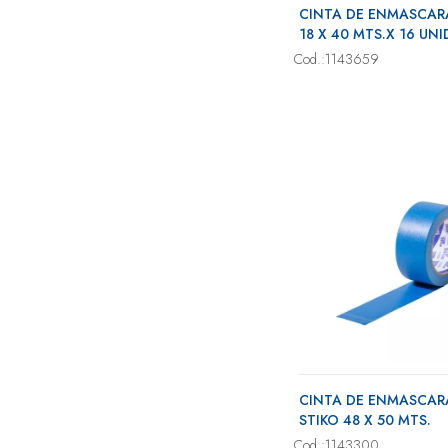
CINTA DE ENMASCAR
IBI-CRAFT (8)
18 X 40 MTS.X 16 UNI
Cod.:1143659
KENDRA (1)
LEEP (2)
MOOVING (3)
MOTEX (3)
STIKO (18)
WERO (1)
CINTA DE ENMASCAR
STIKO 48 X 50 MTS.
Cod.:1143300