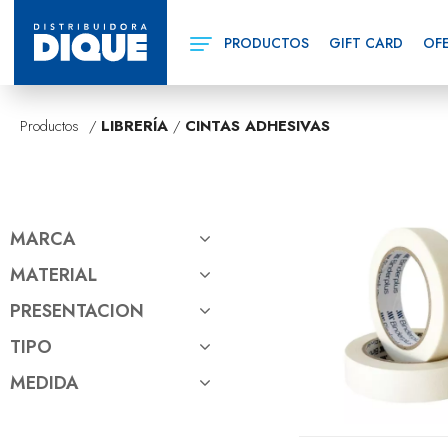
PRODUCTOS
GIFT CARD
OF
Productos /
LIBRERÍA
/
CINTAS ADHESIVAS
MARCA
MATERIAL
SCOTCH (2)
PRESENTACION
PLASTICO (1)
(1)
TIPO
CON RACIONADOR (1)
AUCA (1)
MEDIDA
DOBLE FAZ (8)
BINDERPLUS (8)
12MM.X10MTS. (1)
SIMPLE FAZ (25)
CREDENCIAL (2)