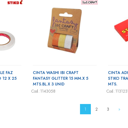
LE FAZ
CINTA WASHI IBI CRAFT
CINTA AD
 12 X 25
FANTASY GLITTER 15 MM.X 5
STIKO TR
MTS.BL.X 3 UNID
MTS.
Cod.:1143058
Cod.:113123
1
2
3
»