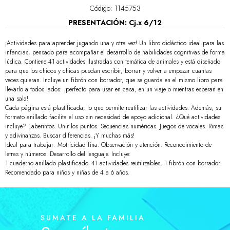
Código: 1145753
PRESENTACIÓN: Cj.x 6/12
¡Actividades para aprender jugando una y otra vez! Un libro didáctico ideal para las
infancias, pensado para acompañar el desarrollo de habilidades cognitivas de forma
lúdica. Contiene 41 actividades ilustradas con temática de animales y está diseñado
para que los chicos y chicas puedan escribir, borrar y volver a empezar cuantas
veces quieran. Incluye un fibrón con borrador, que se guarda en el mismo libro para
llevarlo a todos lados: ¡perfecto para usar en casa, en un viaje o mientras esperan en
una sala!
Cada página está plastificada, lo que permite reutilizar las actividades. Además, su
formato anillado facilita el uso sin necesidad de apoyo adicional. ¿Qué actividades
incluye? Laberintos. Unir los puntos. Secuencias numéricas. Juegos de vocales. Rimas
y adivinanzas. Buscar diferencias. ¡Y muchas más!
Ideal para trabajar: Motricidad fina. Observación y atención. Reconocimiento de
letras y números. Desarrollo del lenguaje. Incluye:
1 cuaderno anillado plastificado. 41 actividades reutilizables, 1 fibrón con borrador.
Recomendado para niños y niñas de 4 a 6 años.
SUMATE A LA FAMILIA