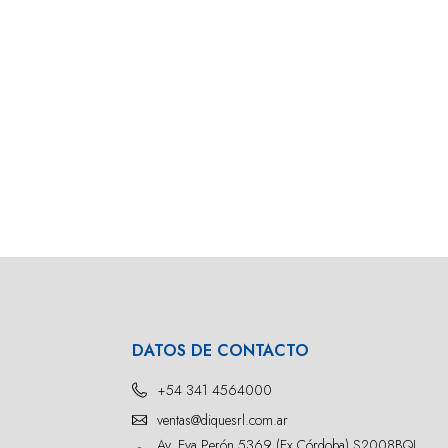
DATOS DE CONTACTO
+54 341 4564000
ventas@diquesrl.com.ar
Av. Eva Perón 5369 (Ex Córdoba) S2008BQJ