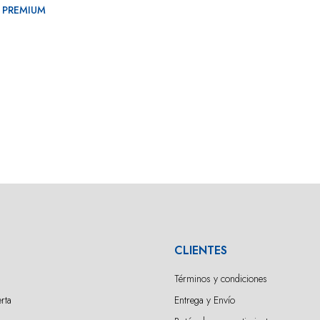
 PREMIUM
CLIENTES
Términos y condiciones
rta
Entrega y Envío